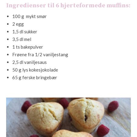
Ingredienser til 6 hjerteformede muffins:
100 g mykt smør
2 egg
1,5 dl sukker
3,5 dl mel
1 ts bakepulver
Frøene fra 1/2 vaniljestang
2,5 dl vaniljesaus
50 g lys kokesjokolade
65 g ferske bringebær