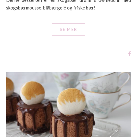
skogsbærmousse, blåbærgelé og friske bær!
SE MER