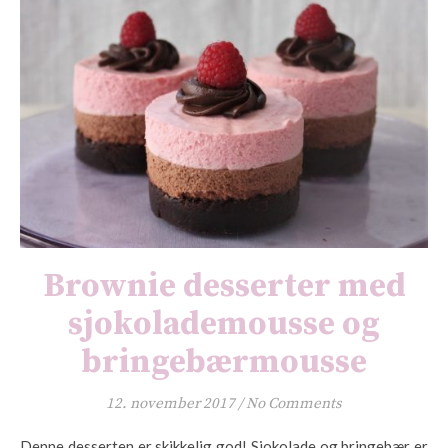
Brownie desserter med
sjokolademousse og
bringebærmousse
12. november 2017
/
No Comments
Denne desserten er skikkelig god! Sjokolade og bringebær er