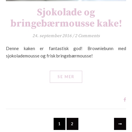
Sjokolade og
bringebærmousse kake!
24. september 2016
/
2 Comments
Denne kaken er fantastisk god! Browniebunn med
sjokolademousse og frisk bringebærmousse!
SE MER
1
2