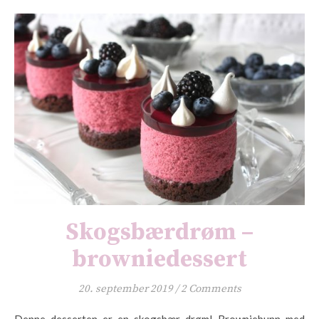
Skogsbærdrøm –
browniedessert
20. september 2019
/
2 Comments
Denne desserten er en skogsbær drøm! Browniebunn med