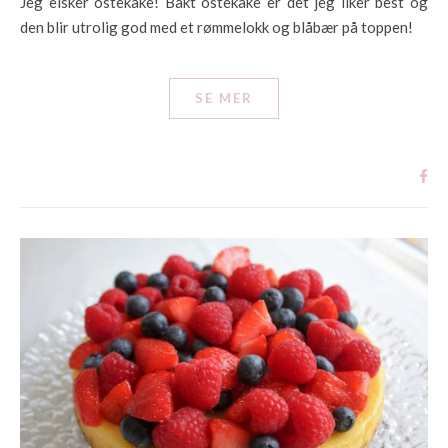
Jeg elsker ostekake! Bakt ostekake er det jeg liker best og
den blir utrolig god med et rømmelokk og blåbær på toppen!
SE MER