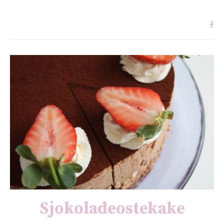
Sjokoladeostekake